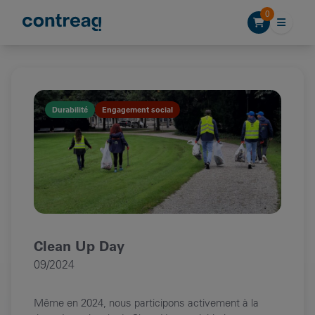
Skip to content
0
Durabilité
Engagement social
Clean Up Day
09/2024
Même en 2024, nous participons activement à la