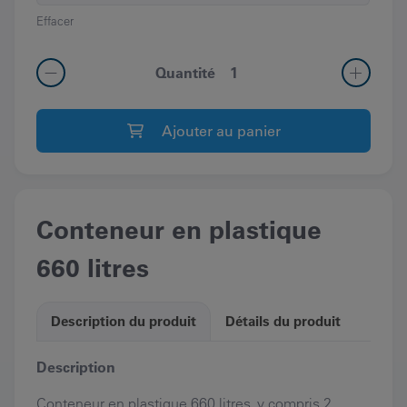
Effacer
quantité
Quantité
de
Conteneur
Ajouter au panier
en
plastique
660
litres
Conteneur en plastique
660 litres
Description du produit
Détails du produit
Description
Conteneur en plastique 660 litres, y compris 2