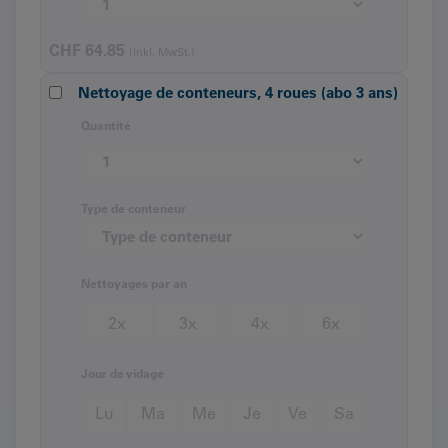
CHF
64.85
(inkl. MwSt.)
Nettoyage de conteneurs, 4 roues (abo 3 ans)
Quantité
Type de conteneur
Nettoyages par an
2x
3x
4x
6x
Jour de vidage
Lu
Ma
Me
Je
Ve
Sa