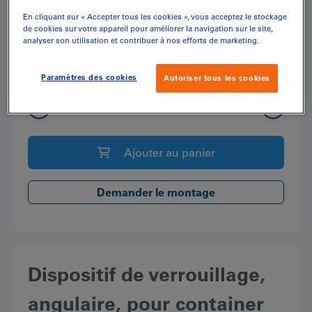
En cliquant sur « Accepter tous les cookies », vous acceptez le stockage
de cookies sur votre appareil pour améliorer la navigation sur le site,
analyser son utilisation et contribuer à nos efforts de marketing.
CHF
36.75
(inkl. MwSt.)
Paramètres des cookies
Autoriser tous les cookies
quantité
Quantité
de
Dispositif
Ajouter au panier
de
verrouillage,
angulaire,
Demander le montage
pour
container
en
plastique
Dispositif de verrouillage,
angulaire, pour container