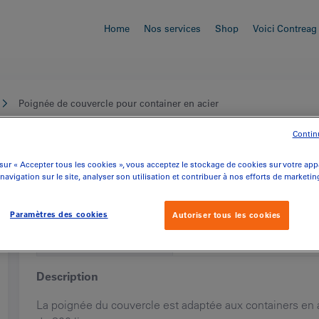
Home
Nos services
Shop
Voici Contreag
Poignée de couvercle pour container en acier
Contin
Poignée de couvercle pour
sur « Accepter tous les cookies », vous acceptez le stockage de cookies sur votre app
 navigation sur le site, analyser son utilisation et contribuer à nos efforts de marketin
container en acier
Paramètres des cookies
Autoriser tous les cookies
Description du produit
Détails du produit
Description
La poignée du couvercle est adaptée aux containers en 