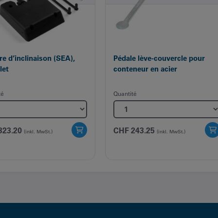
re d’inclinaison (SEA),
Pédale lève-couvercle pour
let
conteneur en acier
té
Quantité
323.20
CHF
243.25
(inkl. MwSt.)
(inkl. MwSt.)