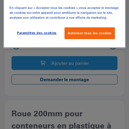
En cliquant sur « Accepter tous les cookies », vous acceptez le stockage
de cookies sur votre appareil pour améliorer la navigation sur le site,
analyser son utilisation et contribuer à nos efforts de marketing.
CHF
28.10
(inkl. MwSt.)
Paramètres des cookies
Autoriser tous les cookies
quantité
Quantité
de
Roue
Ajouter au panier
200mm
pour
conteneurs
Demander le montage
en
plastique
à
2
Roue 200mm pour
roues
conteneurs en plastique à