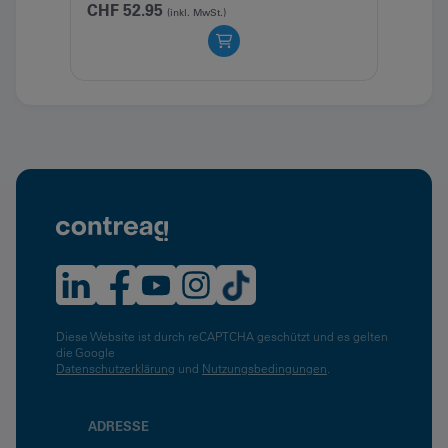
CHF
52.95
(inkl. MwSt.)
CHF
Diese Website ist durch reCAPTCHA geschützt und es gelten
die Google
Datenschutzerklärung
und
Nutzungsbedingungen
.
ADRESSE