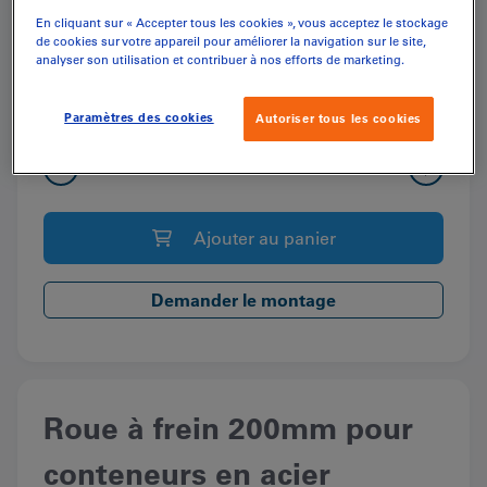
En cliquant sur « Accepter tous les cookies », vous acceptez le stockage
de cookies sur votre appareil pour améliorer la navigation sur le site,
analyser son utilisation et contribuer à nos efforts de marketing.
CHF
117.85
(inkl. MwSt.)
Paramètres des cookies
Autoriser tous les cookies
quantité
Quantité
de
Roue
Ajouter au panier
à
frein
200mm
Demander le montage
pour
conteneurs
en
acier
Roue à frein 200mm pour
conteneurs en acier