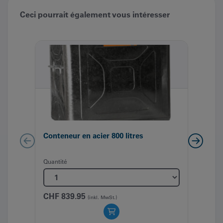
qu’une indication de la marque de votre conteneur
actuel.
Ceci pourrait également vous intéresser
Prix et livraison sans montage
Conteneur en acier 800 litres
Jeu 
cont
Quantité
Quant
CHF
839.95
(inkl. MwSt.)
CHF