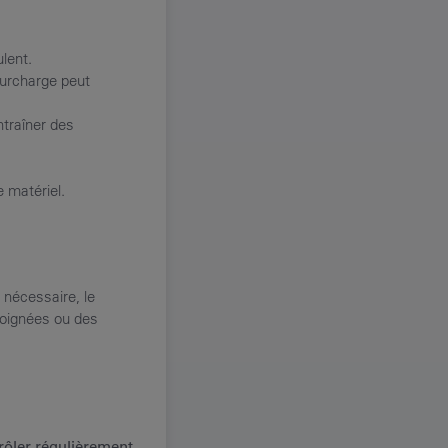
ulent.
surcharge peut
ntraîner des
 matériel.
s nécessaire, le
poignées ou des
trôler régulièrement