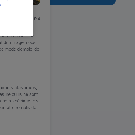
g.
11/2024
durée de vie. Afin
tout dommage, nous
 ce mode d’emploi de
échets plastiques,
sure où ils ne sont
échets spéciaux tels
pas être remplis de