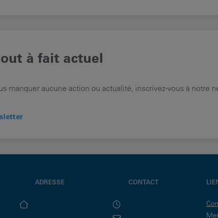
out à fait actuel
us manquer aucune action ou actualité, inscrivez-vous à notre n
sletter
ADRESSE
CONTACT
LIE
Con
Men