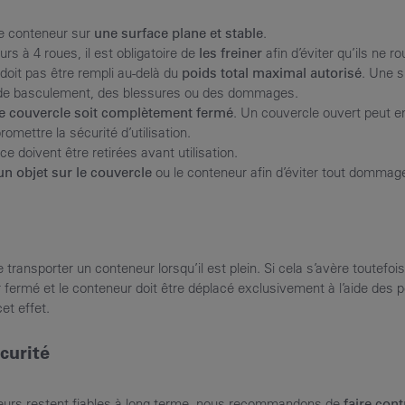
le conteneur sur
une surface plane et stable
.
rs à 4 roues, il est obligatoire de
les freiner
afin d’éviter qu’ils ne ro
doit pas être rempli au-delà du
poids total maximal autorisé
. Une 
e de basculement, des blessures ou des dommages.
le couvercle soit complètement fermé
. Un couvercle ouvert peut e
ettre la sécurité d’utilisation.
ace doivent être retirées avant utilisation.
n objet sur le couvercle
ou le conteneur afin d’éviter tout dommage
de transporter un conteneur lorsqu’il est plein. Si cela s’avère toutefoi
r fermé et le conteneur doit être déplacé exclusivement à l’aide des 
et effet.
curité
eurs restent fiables à long terme, nous recommandons de
faire con