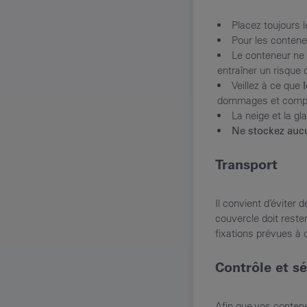
Placez toujours 
Pour les conteneu
Le conteneur ne 
entraîner un risqu
Veillez à ce que
dommages et comprom
La neige et la gl
Ne stockez aucu
Transport
Il convient d’éviter 
couvercle doit reste
fixations prévues à c
Contrôle et sé
Afin que vos conten