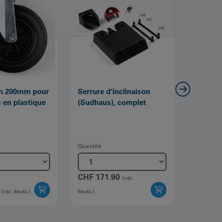
in 200mm pour
Serrure d’inclinaison
Serrure 
 en plastique
(Sudhaus), complet
(Schlie
barillet
Quantité
Quantité
CHF
171.90
CHF
21
(inkl.
(inkl. MwSt.)
MwSt.)
MwSt.)