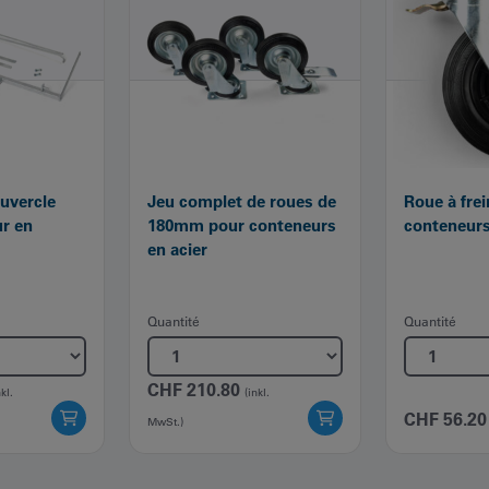
ouvercle
Jeu complet de roues de
Roue à fre
r en
180mm pour conteneurs
conteneurs
en acier
Quantité
Quantité
CHF
210.80
nkl.
(inkl.
CHF
56.20
MwSt.)