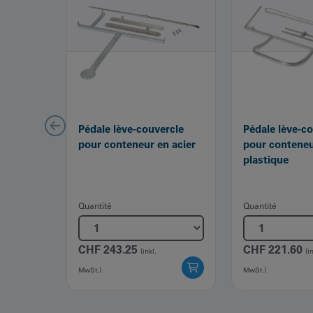
Pédale lève-couvercle
Pédale lève-c
pour conteneur en acier
pour conteneu
plastique
Quantité
Quantité
CHF
243.25
CHF
221.60
(inkl.
(i
MwSt.)
MwSt.)