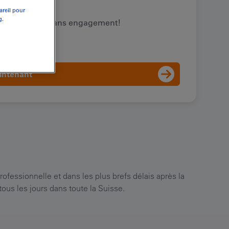
areil pour
g.
 votre offre sans engagement!
intenant
rofessionnelle et dans les plus brefs délais après la
ous les jours dans toute la Suisse.