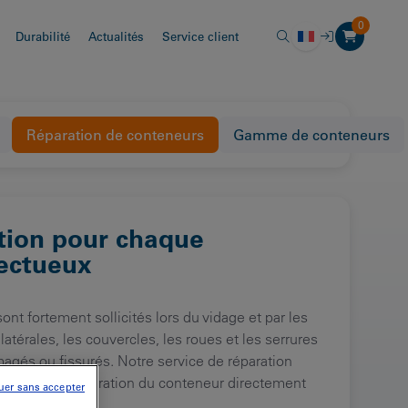
0
Durabilité
Actualités
Service client
Réparation de conteneurs
Gamme de conteneurs
tion pour chaque
ectueux
nt fortement sollicités lors du vidage et par les
atérales, les couvercles, les roues et les serrures
gés ou fissurés. Notre service de réparation
 effectue la réparation du conteneur directement
uer sans accepter