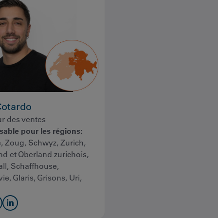
Cotardo
ur des ventes
able pour les régions:
, Zoug, Schwyz, Zurich,
nd et Oberland zurichois,
all, Schaffhouse,
e, Glaris, Grisons, Uri,