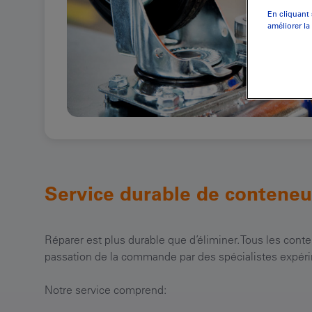
En cliquant 
améliorer la
Service durable de conteneu
Réparer est plus durable que d’éliminer. Tous les conte
passation de la commande par des spécialistes expérime
Notre service comprend: