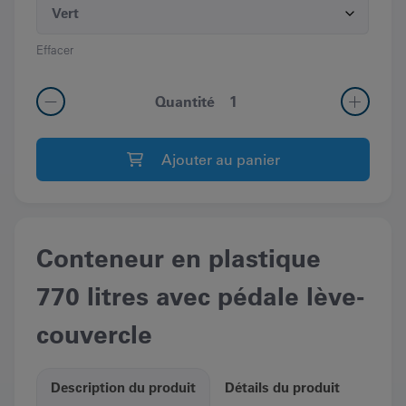
Effacer
quantité
Quantité
de
Conteneur
Ajouter au panier
en
plastique
770
litres
Conteneur en plastique
avec
pédale
770 litres avec pédale lève-
lève-
couvercle
couvercle
Description du produit
Détails du produit