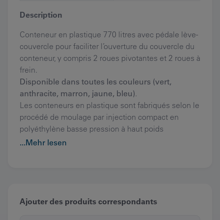
Description
Conteneur en plastique 770 litres avec pédale lève-
couvercle pour faciliter l’ouverture du couvercle du
conteneur, y compris 2 roues pivotantes et 2 roues à
frein.
Disponible dans toutes les couleurs (vert,
anthracite, marron, jaune, bleu)
.
Les conteneurs en plastique sont fabriqués selon le
procédé de moulage par injection compact en
polyéthylène basse pression à haut poids
moléculaire, sont stabilisés aux UV et extrêmement
...Mehr lesen
résistants au froid, à la chaleur et aux produits
chimiques, et s’adaptent à tous les dispositifs de
déversement conformes aux normes.
Ajouter des produits correspondants