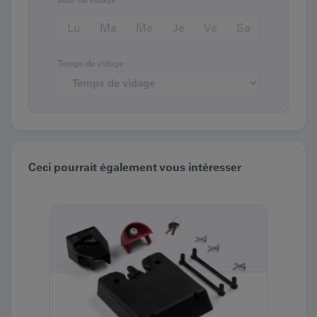
Lu
Ma
Me
Je
Ve
Sa
Temps de vidage
Ceci pourrait également vous intéresser