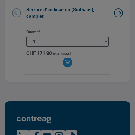
Serrure d’inclinaison (Sudhaus),
Nett
complet
(Co
Quant
Quantité
CHF
1
CHF
171.90
(inkl. MwSt.)
Le
CHF
prix
initia
était 
CHF 