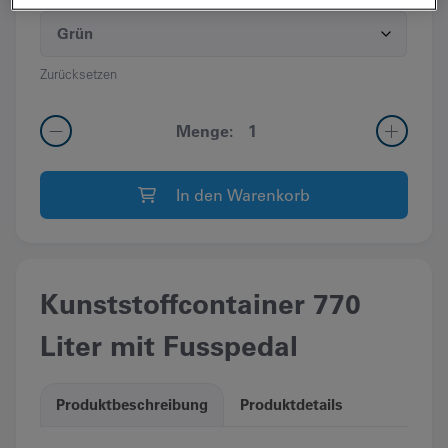
Zurücksetzen
Kunststoffcontainer
Menge:
770
Liter
In den Warenkorb
mit
Fusspedal
Menge
Kunststoffcontainer 770
Liter mit Fusspedal
Produktbeschreibung
Produktdetails