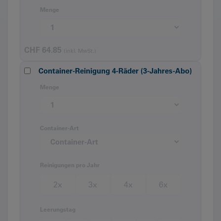
Menge
CHF
64.85
(inkl. MwSt.)
Container-Reinigung 4-Räder (3-Jahres-Abo)
Menge
Container-Art
Reinigungen pro Jahr
2x
3x
4x
6x
Leerungstag