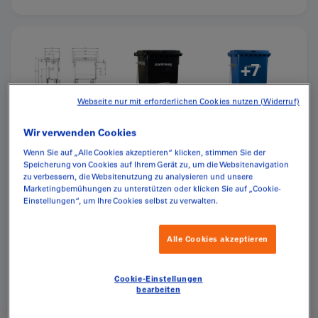
+7
Webseite nur mit erforderlichen Cookies nutzen (Widerruf)
Wir verwenden Cookies
Wenn Sie auf „Alle Cookies akzeptieren“ klicken, stimmen Sie der
Speicherung von Cookies auf Ihrem Gerät zu, um die Websitenavigation
CHF
778.30
(inkl. MwSt.)
zu verbessern, die Websitenutzung zu analysieren und unsere
Marketingbemühungen zu unterstützen oder klicken Sie auf „Cookie-
Einstellungen“, um Ihre Cookies selbst zu verwalten.
Lieferung innerhalb der Schweiz. Die Pauschale beträgt
Alle Cookies akzeptieren
CHF
55.00
Ab einer Warenkorb-Summe von CHF 1´750.00 ist die Lieferung
gratis.
Cookie-Einstellungen
bearbeiten
Farbe