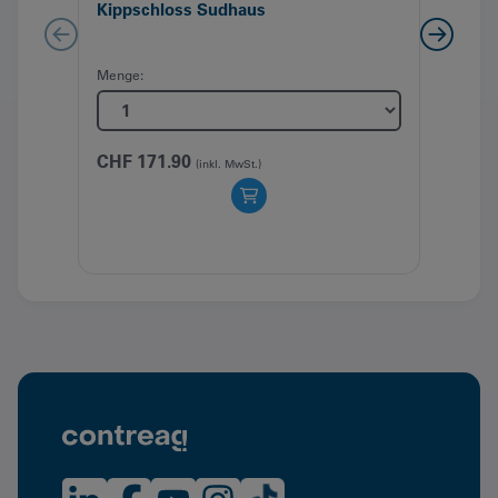
Kippschloss Sudhaus
Räde
Kuns
Menge:
Meng
CHF
171.90
(inkl. MwSt.)
CHF