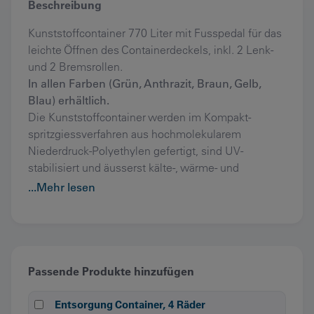
Beschreibung
Kunststoffcontainer 770 Liter mit Fusspedal für das
leichte Öffnen des Containerdeckels, inkl. 2 Lenk-
und 2 Bremsrollen.
In allen Farben (Grün, Anthrazit, Braun, Gelb,
Blau) erhältlich.
Die Kunststoffcontainer werden im Kompakt-
spritzgiessverfahren aus hochmolekularem
Niederdruck-Polyethylen gefertigt, sind UV-
stabilisiert und äusserst kälte-, wärme- und
chemikalienbeständig sowie passend für alle
...Mehr lesen
normgerechten Schüttvorrichtungen.
Passende Produkte hinzufügen
Entsorgung Container, 4 Räder