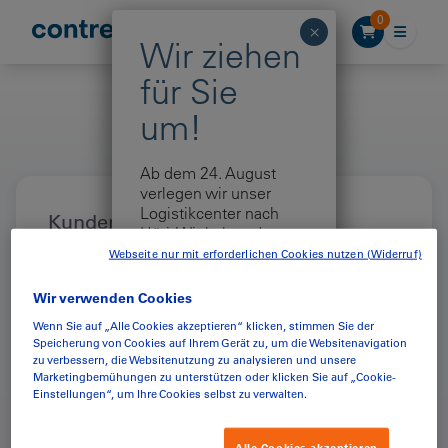
Zum Inhalt springen
0
Ab dem 24. August
verlegen wir unser
Logistikcenter nach
Kundenbereich
Höri. Wir halten den
Betrieb wie gewohnt
Login
Webseite nur mit erforderlichen Cookies nutzen (Widerruf)
aufrecht – bei kurzen
Verzögerungen bitten
Wir verwenden Cookies
wir Sie um Verständnis.
BENUTZERNAME ODER E-MAIL-ADRESSE
*
Wenn Sie auf „Alle Cookies akzeptieren“ klicken, stimmen Sie der
Merci für Ihre Geduld!
Speicherung von Cookies auf Ihrem Gerät zu, um die Websitenavigation
zu verbessern, die Websitenutzung zu analysieren und unsere
Marketingbemühungen zu unterstützen oder klicken Sie auf „Cookie-
Einstellungen“, um Ihre Cookies selbst zu verwalten.
PASSWORT
*
Alle Cookies akzeptieren