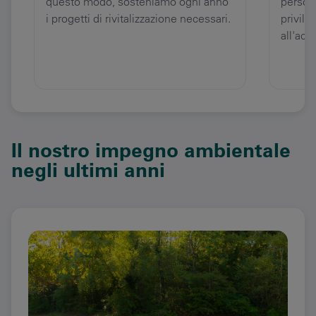
questo modo, sosteniamo ogni anno
person
i progetti di rivitalizzazione necessari.
privile
all'acq
Il nostro impegno ambientale
negli ultimi anni