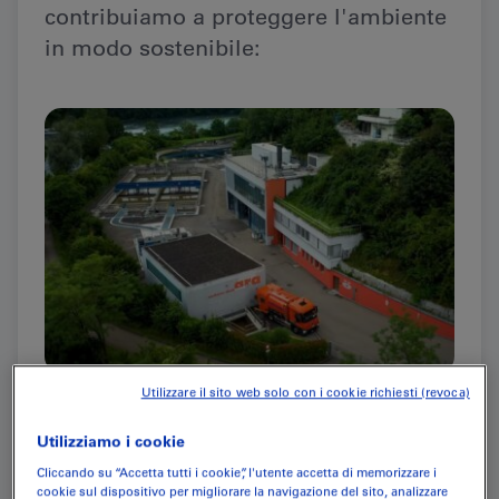
contribuiamo a proteggere l'ambiente
in modo sostenibile:
Riciclaggio dell'acqua
Utilizzare il sito web solo con i cookie richiesti (revoca)
Utilizziamo i cookie
Ricicliamo fino all’80% della nostra acqua di
lavaggio esausta
secondo le norme vigenti presso
Cliccando su “Accetta tutti i cookie”, l'utente accetta di memorizzare i
cookie sul dispositivo per migliorare la navigazione del sito, analizzare