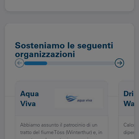
Sosteniamo le seguenti
organizzazioni
Aqua
Dri
Viva
Wate
Abbiamo assunto il patrocinio di un
Calcoli
tratto del fiume Töss (Winterthur) e, in
dipend