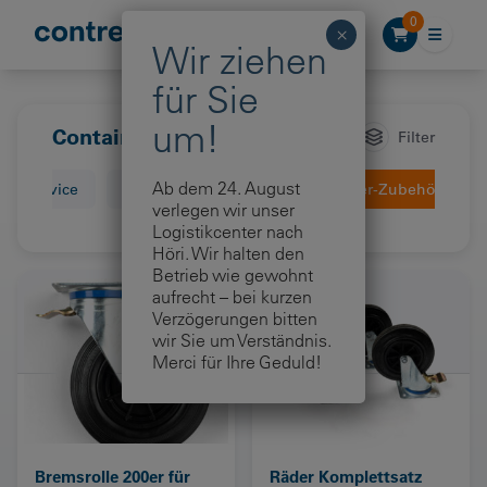
Zum Inhalt springen
0
Container-Zubehör
Filter
Ab dem 24. August
gs-Service
Container-Verkauf
Container-Zubehör
verlegen wir unser
Logistikcenter nach
Höri. Wir halten den
Betrieb wie gewohnt
aufrecht – bei kurzen
Verzögerungen bitten
wir Sie um Verständnis.
Merci für Ihre Geduld!
Bremsrolle 200er für
Räder Komplettsatz