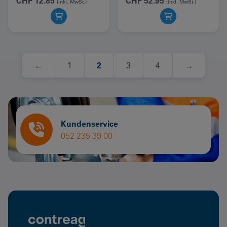
CHF
12.85
CHF
52.95
(inkl. MwSt.)
(inkl. MwSt.)
←
1
2
3
4
→
Kundenservice
052 235 39 00