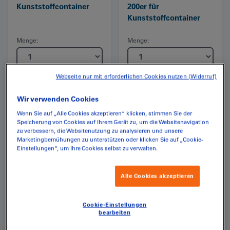
Kunststoffcontainer
200er für
Kunststoffcontainer
Menge:
Menge:
CHF
56.20
CHF
194.60
(inkl. MwSt.)
(inkl. MwSt.)
Webseite nur mit erforderlichen Cookies nutzen (Widerruf)
Wir verwenden Cookies
Wenn Sie auf „Alle Cookies akzeptieren“ klicken, stimmen Sie der
Speicherung von Cookies auf Ihrem Gerät zu, um die Websitenavigation
zu verbessern, die Websitenutzung zu analysieren und unsere
Marketingbemühungen zu unterstützen oder klicken Sie auf „Cookie-
Einstellungen“, um Ihre Cookies selbst zu verwalten.
Alle Cookies akzeptieren
Cookie-Einstellungen
Rad 200er für 2-Räder-
Räder Komplettsatz
bearbeiten
Kunststoffcontainer
200er für 2-Räder-