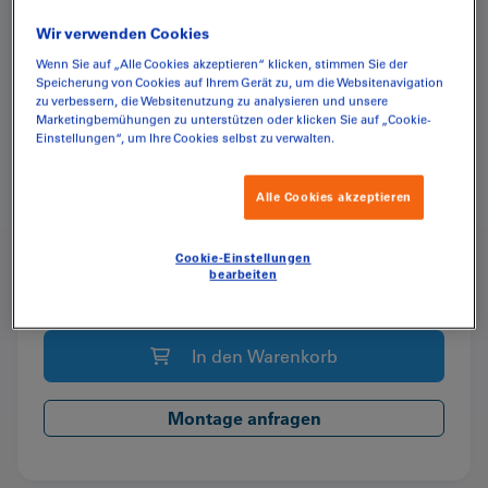
Wir verwenden Cookies
Wenn Sie auf „Alle Cookies akzeptieren“ klicken, stimmen Sie der
CHF
232.40
Speicherung von Cookies auf Ihrem Gerät zu, um die Websitenavigation
(inkl. MwSt.)
zu verbessern, die Websitenutzung zu analysieren und unsere
Marketingbemühungen zu unterstützen oder klicken Sie auf „Cookie-
Einstellungen“, um Ihre Cookies selbst zu verwalten.
Lieferung innerhalb der Schweiz. Die Pauschale beträgt
CHF
15.00
Alle Cookies akzeptieren
Ab einer Warenkorb-Summe von CHF 350.00 ist die Lieferung
gratis.
Cookie-Einstellungen
bearbeiten
Räder
Menge:
Komplettsatz
200er
In den Warenkorb
für
Stahlcontainer
Menge
Montage anfragen