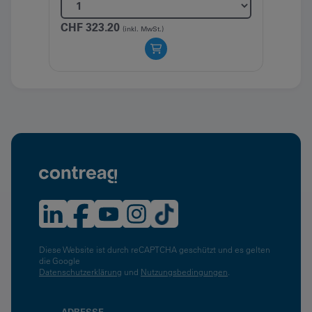
CHF
323.20
CHF
(inkl. MwSt.)
Diese Website ist durch reCAPTCHA geschützt und es gelten
die Google
Datenschutzerklärung
und
Nutzungsbedingungen
.
ADRESSE