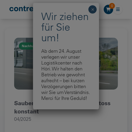
Zum Inhalt springen
0
Nachhaltigkeit
Ab dem 24. August
verlegen wir unser
Logistikcenter nach
Höri. Wir halten den
Betrieb wie gewohnt
aufrecht – bei kurzen
Verzögerungen bitten
wir Sie um Verständnis.
Merci für Ihre Geduld!
Sauber unterwegs – CO₂-Ausstoss
konstant
04/2025