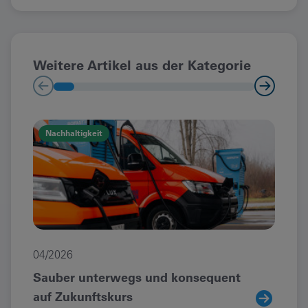
Weitere Artikel aus der Kategorie
Nachhaltigkeit
Na
04/2026
12/
Sauber unterwegs und konsequent
Neu
auf Zukunftskurs
Rei