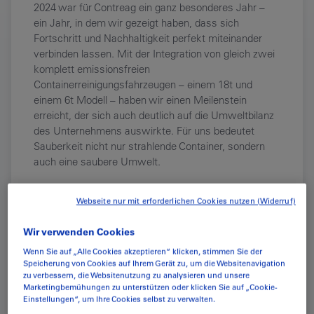
2024 war für Contreag ein ganz besonderes Jahr –
ein Jahr, in dem wir gezeigt haben, dass sich
Fortschritt und Nachhaltigkeit perfekt miteinander
verbinden lassen. Mit der Integration von gleich zwei
komplett emissionsfreien
Containerreinigungsfahrzeugen – einem 18t und
einem 6t Modell – haben wir einen Meilenstein
erreicht, der sich auch deutlich auf die Umweltbilanz
des Unternehmens auswirkte. Für uns bedeutet
Sauberkeit nicht nur strahlende Container, sondern
auch eine saubere Umwelt.
Wie lautet unser konkretes Ziel zur
Webseite nur mit erforderlichen Cookies nutzen (Widerruf)
Reduzierung des CO2-Ausstoss?
Wir verwenden Cookies
Wenn Sie auf „Alle Cookies akzeptieren“ klicken, stimmen Sie der
Wir richten unser Handeln nach klar definierten
Speicherung von Cookies auf Ihrem Gerät zu, um die Websitenavigation
Nachhaltigkeitszielen aus, die wir jährlich überprüfen
zu verbessern, die Websitenutzung zu analysieren und unsere
und im Rahmen unseres Nachhaltigkeitsberichts
Marketingbemühungen zu unterstützen oder klicken Sie auf „Cookie-
Einstellungen“, um Ihre Cookies selbst zu verwalten.
dokumentieren und veröffentlichen.