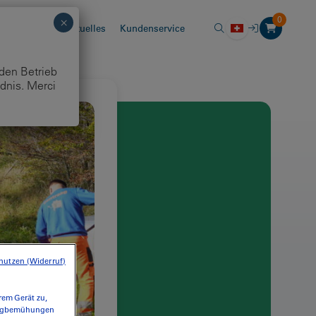
0
chhaltigkeit
Aktuelles
Kundenservice
 den Betrieb
dnis. Merci
nutzen (Widerruf)
rem Gerät zu,
tingbemühungen