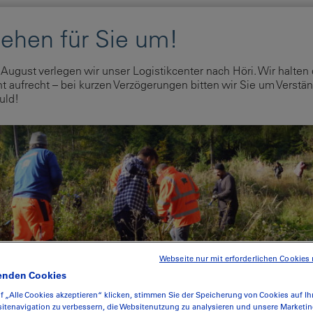
Home
Unser Angebot
Shop
Über uns
Na
August verlegen wir unser Logistikcenter nach Höri. Wir halten
 aufrecht – bei kurzen Verzögerungen bitten wir Sie um Verstän
uld!
Webseite nur mit erforderlichen Cookies 
enden Cookies
f „Alle Cookies akzeptieren“ klicken, stimmen Sie der Speicherung von Cookies auf Ih
itenavigation zu verbessern, die Websitenutzung zu analysieren und unsere Marke