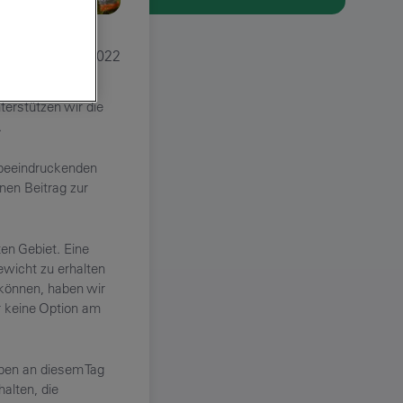
09/2022
erstützen wir die
.
 beeindruckenden
inen Beitrag zur
en Gebiet. Eine
ewicht zu erhalten
können, haben wir
r keine Option am
aben an diesem Tag
halten, die