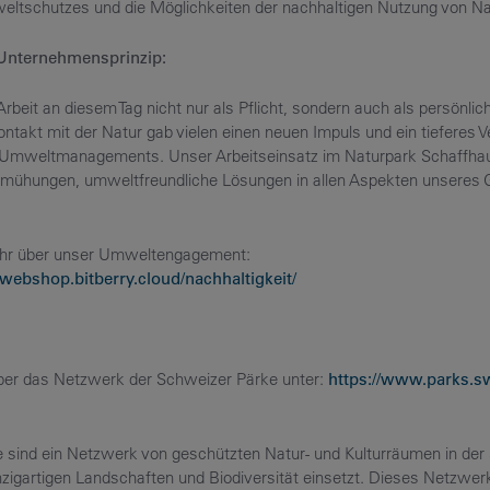
ltschutzes und die Möglichkeiten der nachhaltigen Nutzung von N
 Unternehmensprinzip:
rbeit an diesem Tag nicht nur als Pflicht, sondern auch als persönl
Kontakt mit der Natur gab vielen einen neuen Impuls und ein tieferes V
mweltmanagements. Unser Arbeitseinsatz im Naturpark Schaffhause
emühungen, umweltfreundliche Lösungen in allen Aspekten unseres 
mehr über unser Umweltengagement:
-webshop.bitberry.cloud/nachhaltigkeit/
ber das Netzwerk der Schweizer Pärke unter:
https://www.parks.sw
 sind ein Netzwerk von geschützten Natur- und Kulturräumen in der
inzigartigen Landschaften und Biodiversität einsetzt. Dieses Netzwe