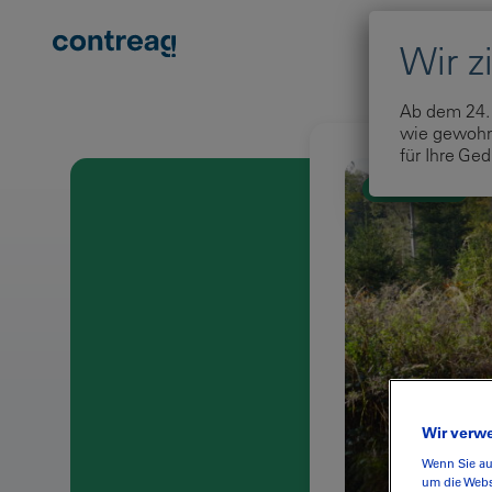
Zum Inhalt springen
Ab dem 24. 
wie gewohnt
für Ihre Ged
Nachhaltigkeit
Wir verw
Wenn Sie au
um die Webs