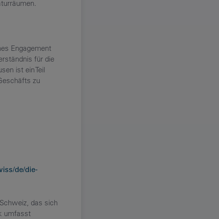
aturräumen.
iches Engagement
erständnis für die
n ist ein Teil
Geschäfts zu
iss/de/die-
 Schweiz, das sich
rk umfasst