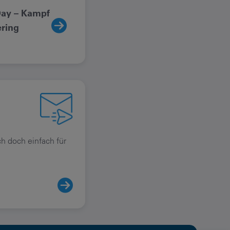
Day – Kampf
Gewässerschutz im
Wasse
ering
Fokus
bei C
 doch einfach für