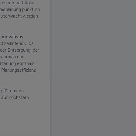
nementsverträgen
hresplanung pünktlich
n überwacht werden
innovatives
 zeitintensiv, da
 der Entsorgung, der
nnerhalb der
n Planung erstmals
e Planungseffizienz
g für unsere
iz auf höchstem