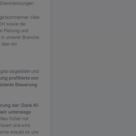
Dienstleistungen.
ngsfachmänner. Viele
Ort sowie die
se Planung und
 in unserer Branche.
 über ein
s
tal abgebildet und
ung profitierte von
iziente Steuerung
erung dar: Dank KI-
n wir unterwegs
Was früher mit
siert und wird
arnis erlaubt es uns