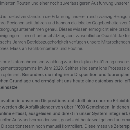
timierten Routen und einer noch zuverlässigeren Ausführung unserer 
 ist selbstverständlich die Erfahrung unserer rund zwanzig Reinigu
ihre Regionen seit Jahren und kennen die lokalen Gegebenheiten vor 
tsorgungsunternehmen genau. Dieses Wissen ermöglicht eine präzi
nigungen – ein oft unterschätzter, aber wesentlicher Qualitätsfaktor
h sechs Jahren Betriebszugehörigkeit verfügen unsere Mitarbeitenden
ohes Mass an Fachkompetenz und Routine.
unserer Unternehmensentwicklung war die digitale Einführung unsere
mentprogramms im Jahr 2020. Seither sind sämtliche Prozesse digi
h optimiert.
Besonders die integrierte Disposition und Tourenplan
chen Grundlage und ermöglicht uns heute eine datenbasierte, eff
einsätze.
ovation in unserem Dispositionstool stellt eine enorme Erleicht
e werden die Abfallkalender von über 1’600 Gemeinden, in dene
nline erfasst, ausgelesen und direkt in unser System integriert.
ellen Aufwand verbunden war, geschieht heute weitgehend automati
r Dispositionsteam noch manuell kontrolliert. Diese massive Zeitersp