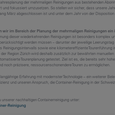
 Jahresplanung der mehrmaligen Reinigungen aus bestehenden Abon
iert und fokussiert umzusetzen. So stellen wir sicher, dass unsere Ja
ang März abgeschlossen ist und unter dem Jahr von der Dispositio
ten wir im Bereich der Planung der mehrmaligen Reinigungen ein 
nung dieser wiederkehrenden Reinigungen ist besonders komplex und
 berücksichtigt werden müssen – darunter der jeweilige Leerungstag
 Reinigungsintervalls sowie eine kilometereffiziente Tourenführung i
n der Region Zürich wird deshalb zusätzlich zur bewährten manuelle
tomatisierte Tourenplanung getestet. Ziel ist es, die bereits sehr hoh
und noch präzisere, ressourcenschonendere Touren zu ermöglichen.
langjährige Erfahrung mit modernster Technologie – ein weiterer Bele
ffizienz und unseren Anspruch, die Container-Reinigung in der Schwe
 unserer nachhaltigen Containerreinigung unter:
iner-Reinigung