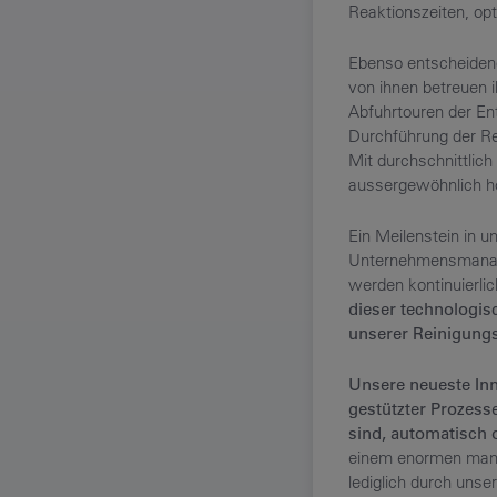
Reaktionszeiten, op
Ebenso entscheidend
von ihnen betreuen 
Abfuhrtouren der En
Durchführung der Rei
Mit durchschnittlic
aussergewöhnlich h
Ein Meilenstein in 
Unternehmensmanage
werden kontinuierlic
dieser technologis
unserer Reinigungs
Unsere neueste Inn
gestützter Prozess
sind, automatisch o
einem enormen manu
lediglich durch unse