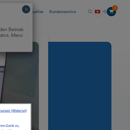
0
chhaltigkeit
Aktuelles
Kundenservice
 den Betrieb
dnis. Merci
nutzen (Widerruf)
rem Gerät zu,