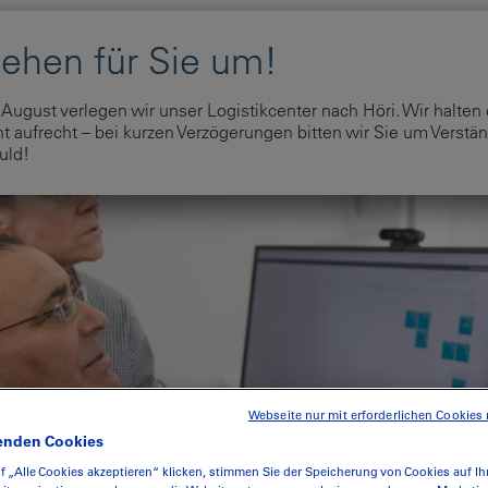
Home
Unser Angebot
Shop
Über uns
Na
August verlegen wir unser Logistikcenter nach Höri. Wir halten
 aufrecht – bei kurzen Verzögerungen bitten wir Sie um Verstän
uld!
Webseite nur mit erforderlichen Cookies 
enden Cookies
f „Alle Cookies akzeptieren“ klicken, stimmen Sie der Speicherung von Cookies auf Ih