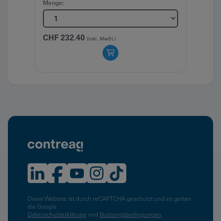
Menge:
CHF
CHF
232.40
(inkl. MwSt.)
Diese Website ist durch reCAPTCHA geschützt und es gelten
die Google
Datenschutzerklärung
und
Nutzungsbedingungen
.