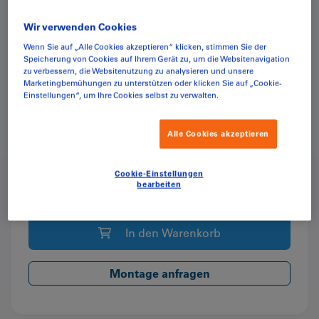
Wir verwenden Cookies
CHF
52.95
Wenn Sie auf „Alle Cookies akzeptieren“ klicken, stimmen Sie der
(inkl. MwSt.)
Speicherung von Cookies auf Ihrem Gerät zu, um die Websitenavigation
zu verbessern, die Websitenutzung zu analysieren und unsere
Marketingbemühungen zu unterstützen oder klicken Sie auf „Cookie-
Einstellungen“, um Ihre Cookies selbst zu verwalten.
Lieferung innerhalb der Schweiz. Die Pauschale beträgt
CHF
15.00
Alle Cookies akzeptieren
Ab einer Warenkorb-Summe von CHF 350.00 ist die Lieferung
gratis.
Cookie-Einstellungen
bearbeiten
Rad
Menge:
200er
für
In den Warenkorb
Stahlcontainer
Menge
Montage anfragen