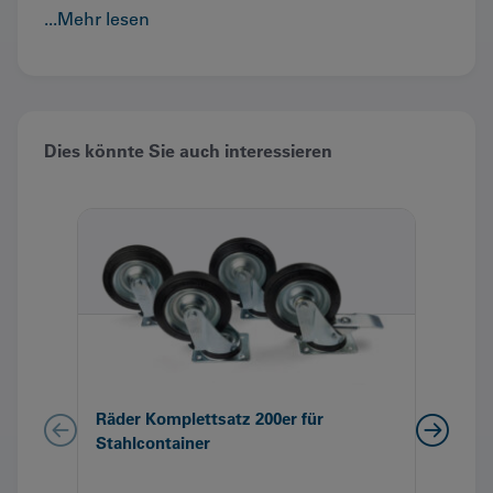
Foto des kompletten Containers vorhanden sein
...Mehr lesen
sowie ein Hinweis der Container-Marke ihres
aktuellen Containers.
Preis und Lieferung exkl. Montage
Dies könnte Sie auch interessieren
Räder Komplettsatz 200er für
Fuss
Stahlcontainer
Meng