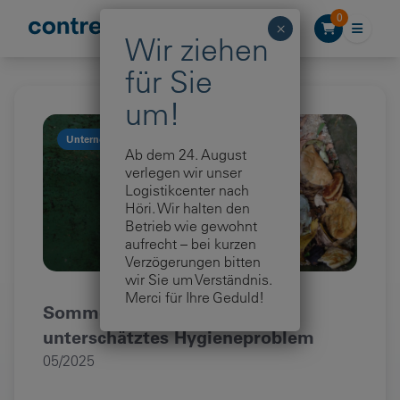
Zum Inhalt springen
0
Unternehmen
Ab dem 24. August
verlegen wir unser
Logistikcenter nach
Höri. Wir halten den
Betrieb wie gewohnt
aufrecht – bei kurzen
Verzögerungen bitten
wir Sie um Verständnis.
Merci für Ihre Geduld!
Sommer im Container – ein
unterschätztes Hygieneproblem
05/2025