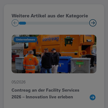
Weitere Artikel aus der Kategorie
Unternehmen
U
05/2026
05/
Contreag an der Facility Services
Neu
2026 – Innovation live erleben
inv