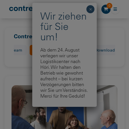
Zum Inhalt springen
0
Contreag als Arbeitgeber
Ab dem 24. August
Unser Team
Contreag als Arbeitgeber
Downloads
verlegen wir unser
Logistikcenter nach
Höri. Wir halten den
Betrieb wie gewohnt
aufrecht – bei kurzen
Verzögerungen bitten
wir Sie um Verständnis.
Merci für Ihre Geduld!