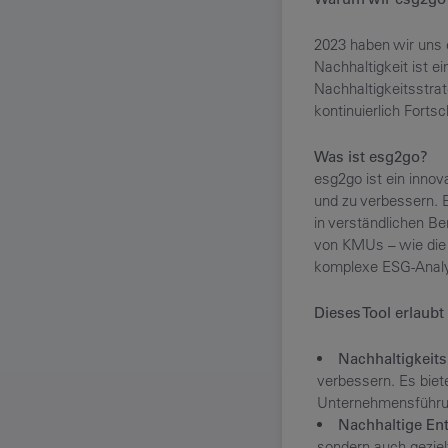
2023 haben wir uns 
Nachhaltigkeit ist e
Nachhaltigkeitsstrat
kontinuierlich Fortsch
Was ist esg2go?
esg2go ist ein innov
und zu verbessern. 
in verständlichen Be
von KMUs – wie die 
komplexe ESG-Analy
Dieses Tool erlaubt
Nachhaltigkeit
verbessern. Es biet
Unternehmensführun
Nachhaltige En
sondern auch gezie