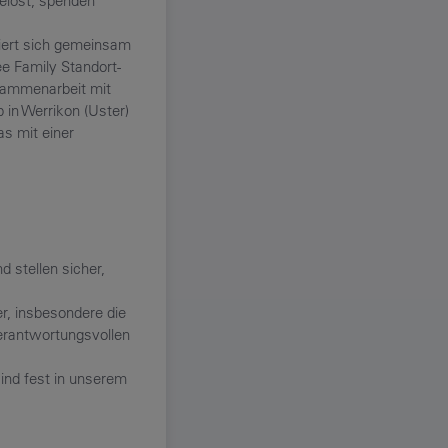
gelöst, spenden
iert sich gemeinsam
Bee Family Standort-
usammenarbeit mit
 in Werrikon (Uster)
as mit einer
 stellen sicher,
r, insbesondere die
verantwortungsvollen
ind fest in unserem