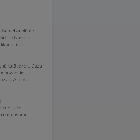
e Betriebsabläufe
und die Nutzung
ktiken und
häftstätigkeit. Dazu
er sowie die
soziale Aspekte
d
dards, die
on mit unseren