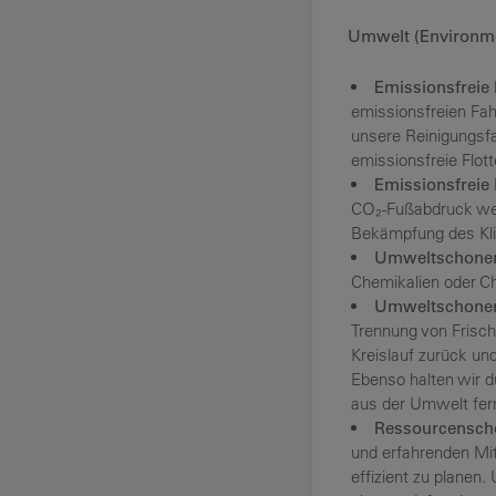
Umwelt (Environm
Emissionsfreie
emissionsfreien Fa
unsere Reinigungsfa
emissionsfreie Flot
Emissionsfreie 
CO₂-Fußabdruck weit
Bekämpfung des Kl
Umweltschonen
Chemikalien oder Ch
Umweltschonen
Trennung von Frisc
Kreislauf zurück un
Ebenso halten wir d
aus der Umwelt fer
Ressourcensch
und erfahrenden Mit
effizient zu planen