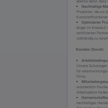
ebenso dafür, dass 
Nachhaltige Mat
Produkten, die wir 
Kunststoffcontainer
Optimierter Pro
länger im Kreislauf
zertifizierten Partn
vollständig zu rezykl
Soziales (Social)
:
Arbeitsbeding
Unsere Schulungen 
für verantwortungsv
Firma.
Mitarbeitergesu
wöchentlich frisch
Arbeitsplätze förder
Gemeinschafts
nachhaltiges Handel