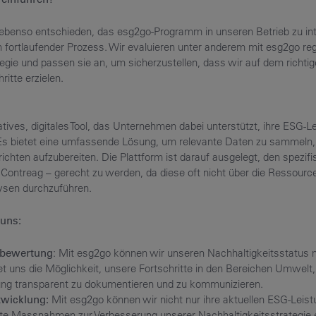
ebenso entschieden, das esg2go-Programm in unseren Betrieb zu int
in fortlaufender Prozess. Wir evaluieren unter anderem mit esg2go r
egie und passen sie an, um sicherzustellen, dass wir auf dem richti
ritte erzielen.
atives, digitales Tool, das Unternehmen dabei unterstützt, ihre ESG
Es bietet eine umfassende Lösung, um relevante Daten zu sammeln,
richten aufzubereiten. Die Plattform ist darauf ausgelegt, den spezi
Contreag – gerecht zu werden, da diese oft nicht über die Ressourc
sen durchzuführen.
 uns:
sbewertung
: Mit esg2go können wir unseren Nachhaltigkeitsstatus
et uns die Möglichkeit, unsere Fortschritte in den Bereichen Umwelt,
g transparent zu dokumentieren und zu kommunizieren.
twicklung:
Mit esg2go können wir nicht nur ihre aktuellen ESG-Lei
lte Massnahmen zur Verbesserung unserer Nachhaltigkeitsstrategie 