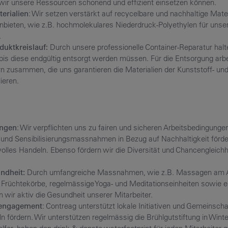
wir unsere Ressourcen schonend und effizient einsetzen können.
erialien
: Wir setzen verstärkt auf recycelbare und nachhaltige Mater
anbieten, wie z.B. hochmolekulares Niederdruck-Polyethylen für unse
.
duktkreislauf:
Durch unsere professionelle Container-Reparatur halte
, bis diese endgültig entsorgt werden müssen. Für die Entsorgung arbe
ern zusammen, die uns garantieren die Materialien der Kunststoff- und
ieren.
ungen
: Wir verpflichten uns zu fairen und sicheren Arbeitsbedingungen 
und Sensibilisierungsmassnahmen in Bezug auf Nachhaltigkeit förd
olles Handeln. Ebenso fördern wir die Diversität und Chancengleichhe
ndheit:
Durch umfangreiche Massnahmen, wie z.B. Massagen am Ar
e Früchtekörbe, regelmässige Yoga- und Meditationseinheiten sowie
n wir aktiv die Gesundheit unserer Mitarbeiter.
engagement
: Contreag unterstützt lokale Initiativen und Gemeinscha
n fördern. Wir unterstützen regelmässig die Brühlgutstiftung in Winte