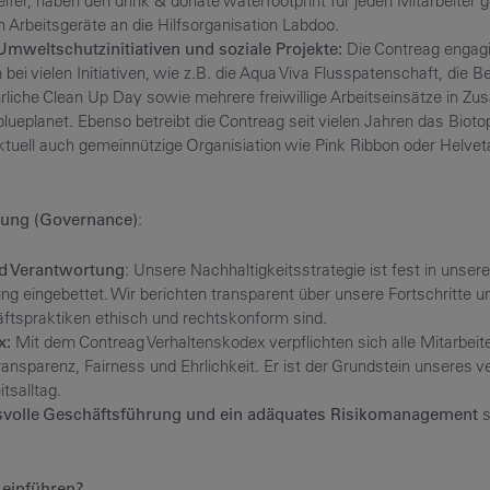
 Helfer, haben den drink & donate waterfootprint für jeden Mitarbeiter 
n Arbeitsgeräte an die Hilfsorganisation Labdoo.
mweltschutzinitiativen und soziale Projekte:
Die Contreag engag
 bei vielen Initiativen, wie z.B. die Aqua Viva Flusspatenschaft, die 
hrliche Clean Up Day sowie mehrere freiwillige Arbeitseinsätze in Z
planet. Ebenso betreibt die Contreag seit vielen Jahren das Biotop
ktuell auch gemeinnützige Organisiation wie Pink Ribbon oder Helvet
ung (Governance)
:
d Verantwortung
: Unsere Nachhaltigkeitsstrategie ist fest in unsere
 eingebettet. Wir berichten transparent über unsere Fortschritte und
ftspraktiken ethisch und rechtskonform sind.
x:
Mit dem Contreag Verhaltenskodex verpflichten sich alle Mitarbeite
ransparenz, Fairness und Ehrlichkeit. Er ist der Grundstein unseres 
tsalltag.
volle Geschäftsführung und ein adäquates Risikomanagement
s
einführen?