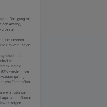
tainer-Reinigung mit
t den Anfang,
e grösste
 an, um unseren
rere Umwelt und die
f synthetische
ittel ein.
ystem und die
 80% wieder in den
Abwasser gelangt.
nen von Feststoffen
sere langjährigen
 Lage, unsere Touren
izweit sorgen