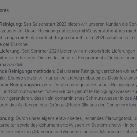
ent)
:
 Reinigung:
Seit Saisonstart 2023 bieten wir unseren Kunden die Con
hrzeugen an. Unser Reinigungsfahrzeug mit Wasserstoffantrieb mach
hrzeuge mit Elektroantrieb folgen daraufhin. Im 2025 besitzen wir di
te der Branche.
Lieferung
: Seit Sommer 2024 bieten wir emissionsfreie Lieferungen
er zu reduzieren. Dies ist Teil unseres Engagements für eine saube
imawandels.
de Reinigungsmethoden:
Bei unserer Reinigung verzichten wir au
lor. Ebenso setzen wir nur ein vollständig abbaubares Desinfektionsm
der Reinigungsprozess:
Durch unser geschlossenes Reinigungss
h- und Schmutzwasser führen wir das genutzte Reinigungswasser zu
d wir garantieren, dass kein kontaminiertes Schmutzwasser in das 
urch das Auffangen des (Grüngut-)Restmülls aus den Containern Ton
n.
onung:
Durch unser eigens entwickeltes, lernendes Planungstool, un
arbeiter sowie das dokumentierte Wissen im System sind wir in der
. Unsere Fahrzeug-Standorte und Wohnorte unserer Mitarbeiter schwe