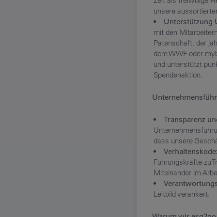
Zeit als freiwillige
unsere aussortierte
Unterstützung U
mit den Mitarbeitern
Patenschaft, der jä
dem WWF oder myblue
und unterstützt pun
Spendenaktion.
Unternehmensführ
Transparenz un
Unternehmensführung
dass unsere Geschä
Verhaltenskode
Führungskräfte zu T
Miteinander im Arbei
Verantwortungs
Leitbild verankert.
Warum wir esg2go 